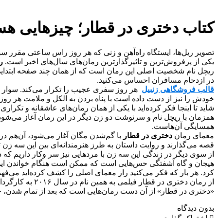
کتاب دختری در قطار؛ چیزهایی هس
تصویر ریل‌ها، ایستگاه راه‌آهن و زنی که هر روز راس ساعتی مقرر سو
یکی از پرفروش‌ترین و تاثیرگذارترین رمان‌های سال‌های اخیر است.
ر
ریچل نام شخصیت اصلی این رمان است که از همان چند صفحه ابتدایی 
در ازدحام مسافران احساس می‌کنید.
قالب فروشگاهی زنبیل
هر روز سفری عجیب را تکرار می‌کند. سوار قطا
خودش را نیز از دست داده است با پناه بردن به الکل و ملامت هر روز
شاید تا اینجا فکر کرده‌اید با یکی از همان رمان‌های عاشقانه و تکراری 
همزمان با ریچل نام و سرنوشت دو زن دیگر در این رمان آغاز می‌شود؛
همسایگی آن‌هاست.
معمای رمان
دختری در قطار
با گم‌شدن مگان آغاز می‌شود، آن‌هم در ج
قصه می‌گذارند و روایت داستان به طرز هنرمندانه‌ای بین این سه زن 
از سوی دیگر در زندگی این سه زن با مردهایی نیز سر وکار داریم که 
هیجان و گاه آشفتگی حس‌هایی است که ممکن است هنگام خواندن این داس
کرد. هر بار که فکر می‌کنید راز معمای اصلی را کشف کرده‌اید می‌فه
از رمان دختری در قطار فیلمی به همین نام در سال ۲۰۱۶ به کارگردانی تیت تیلور ساخته شد که در مدت کوتاهی به فهرست پرفروش‌ترین فیلم‌های سال وارد شد.
«دختری در قطار»‌ از آن دست رمان‌هایی است که بعد از تمام شدن،‌ خو
بدون دیدگاه