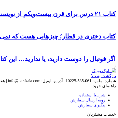
کتاب ۲۱ درس برای قرن بیست‌ویکم از نویسنده محبوب انسان خردمند
کتاب دختری در قطار؛ چیزهایی هست که نمی‌
اگر فوتبال را دوست دارید، یا ندارید… این کتا
بازگشت به بالا
شماره تماس:
061-535-10225
|
آدرس ایمیل:
info@parskala.com
|
هفت روز هف
راهنمای خرید
شرایط استفاده
رویه ارسال سفارش
پیگیری سفارش
خدمات مشتریان