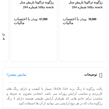
رژگونه تراکوتا باریش مدل
رژگونه تراکوتا باریش مدل
Silky touch شماره 204
Silky touch شماره 204
با احتساب
با احتساب
58,000
تومان
67,000
تومان
مالیات
مالیات
رژگو
y touch
توضیحات
نمایش بیشتر
پالت رژگونه 4 رنگ برند DoDo Girl بسیار با کیفیت و دارای رنگ های
کاربردی و مناسب آرایش روزانه می باشد. انتخابی مقرون به صرفه و
مناسب برای خانم هایی که طرفدار آرایش طبیعی هستند دارای 4 رنگ
رژگونه مات که در هر نوع آرایشی می توانید از آن ها استفاده کنید.