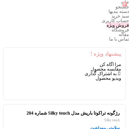
خانه
0
جستجو
دسته بندیها
سبد خرید
حساب کاربری
فروش ویژه
فروشگاه
مقاله
تماس با ما
پیشنهاد ویژه !
مرا اگاه کن
مقایسه محصول
به اشتراک گذاری
ویدیو محصول
رژگونه تراکوتا باریش مدل Silky touch شماره 204
Silky touch
سلامتی وبهداشت