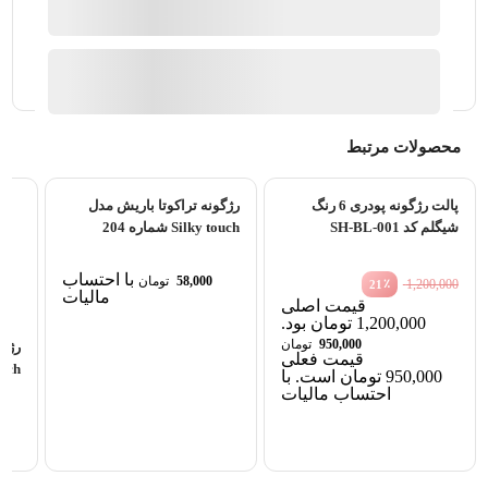
ارسال توسط فروشگاه لوازم آرایشی عطر و ادکلن ماتیک
بوتیک
آیا قیمت مناسب تری سراغ دارید؟
محصولات مرتبط
پالت رژگونه پودری 6 رنگ
رژگونه تراکوتا باریش مدل
شیگلم کد SH-BL-001
Silky touch شماره 204
با احتساب
58,000
تومان
٪
1,200,000
21
مالیات
قیمت اصلی
1,200,000 تومان بود.
950,000
تومان
رژگو
قیمت فعلی
y touch
950,000 تومان است.
با
احتساب مالیات