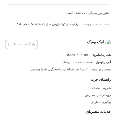
DoDo Girl بسیار با کیفیت و دارای رنگ های کاربردی و مناسب آرایش
هنوز بررسی‌ای ثبت نشده است.
روزانه می باشد. انتخابی مقرون به صرفه و مناسب برای خانم هایی که
طرفدار آرایش طبیعی هستند دارای 4 رنگ رژگونه مات که در هر نوع
/
/
رژگونه تراکوتا باریش مدل Silky touch شماره 204
خانه
سلامتی وبهداشت
آرایشی می توانید از آن ها استفاده کنید.پالت رژگونه 4 رنگ برند DoDo
Girl بسیار با کیفیت و دارای رنگ های کاربردی و مناسب آرایش روزانه می
بازگشت به بالا
باشد. انتخابی مقرون به صرفه و مناسب برای خانم هایی که طرفدار آرایش
061-535-10225
طبیعی هستند دارای 4 رنگ رژگونه مات که در هر نوع آرایشی می توانید از
شماره تماس:
info@parskala.com
آدرس ایمیل:
آن ها استفاده کنید.
هفت روز هفته ، 24 ساعت شبانه‌روز پاسخگوی شما هستیم.
راهنمای خرید
شرایط استفاده
رویه ارسال سفارش
پیگیری سفارش
خدمات مشتریان