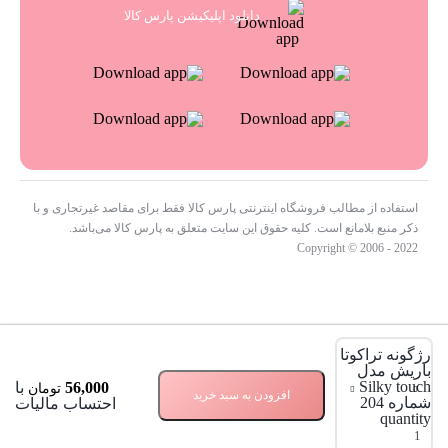
دانلود اپلیکیشن پارس کالا
استفاده از مطالب فروشگاه اینترنتی پارس کالا فقط برای مقاصد غیرتجاری و با
ذکر منبع بلامانع است. کلیه حقوق این سایت متعلق به پارس کالا می‌باشد.
Copyright © 2006 - 2022
شما این محصولات را انتخاب کرده اید
0
رژگونه تراکوتا
باریش مدل
هیچ محصولی در سبد خرید نیست.
Silky touch
56,000
با
تومان
جهت مشاهده محصولات بیشتر به صفحات زیر مراجعه نمایید.
افزودن به سبد خرید
شماره 204
احتساب مالیات
صفحه اصلی
quantity
فروشگاه