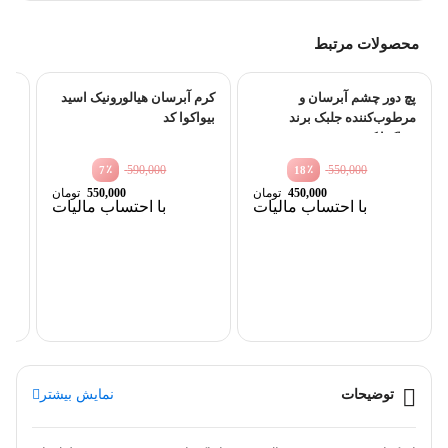
محصولات مرتبط
پچ دور چشم آبرسان و
کرم آبرسان هیالورونیک اسید
مرطوب‌کننده جلبک برند
بیواکوا کد
بیواکوا کد BQA_EP_01
BIO_HA_CREAM_01
٪
590,000
٪
550,000
7
18
قیمت
قیمت
450,000
تومان
550,000
تومان
اصلی
اصلی
قیمت
قیمت
با احتساب مالیات
با احتساب مالیات
550,000 تومان
0
فعلی
فعلی
اسک
بود.
بود.
450,000 تومان
550,000 تومان
است.
است.
01
توضیحات
نمایش بیشتر