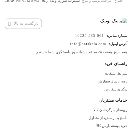
اسکراب صورت و بدن زغال BMX کد BMX_CHAR_FB_01
خانه
مراقبت پوست و مو
کنترل چربی اضافه پوست
صاف‌تر شدن بافت پوست
بازگشت به بالا
پاکسازی عمیق منافذ پوست
جذب آلودگی‌ها و سموم پوست
061-535-10225
شماره تماس:
مناسب انواع پوست صورت و بدن
info@parskala.com
آدرس ایمیل:
هفت روز هفته ، 24 ساعت شبانه‌روز پاسخگوی شما هستیم.
کاهش جوش‌های سرسیاه و سرسفید
کمک به شفاف‌تر و روشن‌تر شدن پوست
راهنمای خرید
لایه‌برداری ملایم و حذف سلول‌های مرده
شرایط استفاده
رویه ارسال سفارش
پیگیری سفارش
خدمات مشتریان
رویه‌های بازگرداندن کالا
پاسخ به پرسش‌های متداول
خرید پوسته پارس کالا