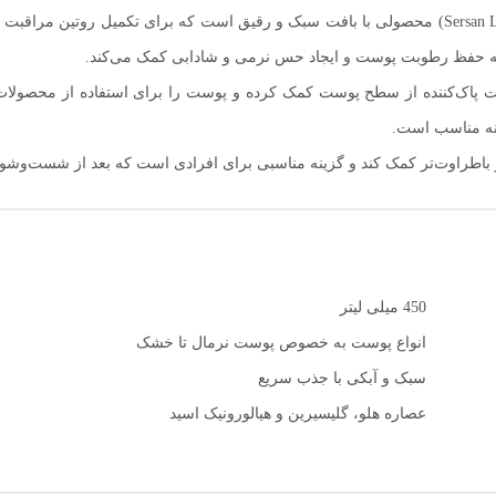
تونر مرطوب‌کننده هلو سرسان لاو (Sersan Love Peach Moisturising Toner) محصولی با بافت سبک و ر
ت پوست کمک به نرم و لطیف شدن پوست آماده کردن پوست برای مراحل ب
د، به حفظ رطوبت پوست و ایجاد حس نرمی و شادابی کمک می‌کند.
صولات پاک‌کننده از سطح پوست کمک کرده و پوست را برای استفاده از محصولا
نه مناسب است.
‌تر و باطراوت‌تر کمک کند و گزینه مناسبی برای افرادی است که بعد از شس
450 میلی لیتر
انواع پوست به خصوص پوست نرمال تا خشک
سبک و آبکی با جذب سریع
عصاره هلو، گلیسیرین و هیالورونیک اسید