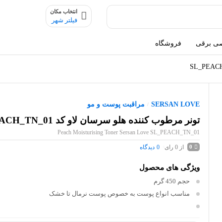
انتخاب مکان
فیلتر شهر
ی برقی
فروشگاه
SERSAN LOVE
مراقبت پوست و مو
/
تونر مرطوب کننده هلو سرسان لاو کد SL_PEACH_TN_01
Peach Moisturising Toner Sersan Love SL_PEACH_TN_01
از 0 رای
0
دیدگاه
0
ویژگی های محصول
حجم
450 گرم
مناسب
انواع پوست به خصوص پوست نرمال تا خشک