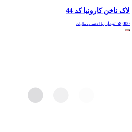
لاک ناخن کارونیا کد 44
58,000
تومان
با احتساب مالیات