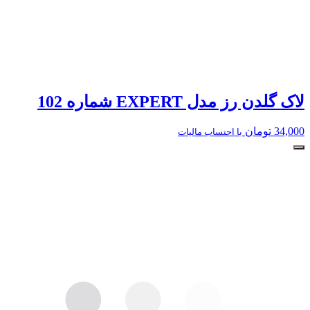
لاک گلدن رز مدل EXPERT شماره 102
34,000
تومان
با احتساب مالیات